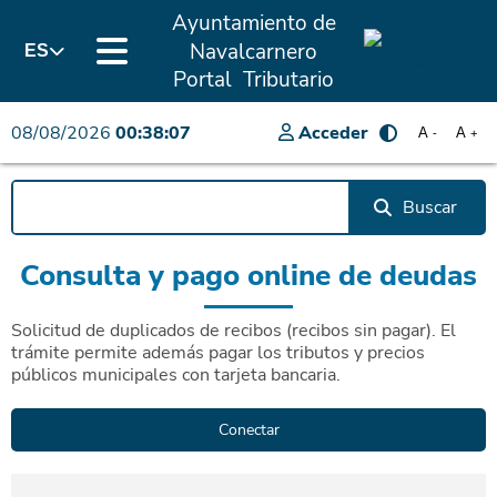
Ayuntamiento de
Navalcarnero
ES
Portal Tributario
08/08/2026
00:38:07
Acceder
A
A
-
+
Buscar
Consulta y pago online de deudas
Solicitud de duplicados de recibos (recibos sin pagar). El
trámite permite además pagar los tributos y precios
públicos municipales con tarjeta bancaria.